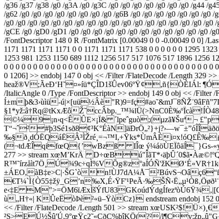
/g36 /g37 /g38 /g0 /g3A /g0 /g3C /g0 /g0 /g0 /g0 /g0 /g0 /g0 /g44 /g
/g62 /g0 /g0 /g0 /g0 /g0 /g0 /g0 /g0 /g6B /g0 /g0 /g0 /g0 /g0 /g0 /g0 /g
/g0 /g0 /g0 /g0 /g0 /g0 /g0 /g0 /g0 /g0 /g0 /g0 /g0 /g0 /g0 /g0 /g0 /g0 
/gCE /g0 /gD0 /gD1 /g0 /g0 /g0 /g0 /g0 /g0 /g0 /g0 /g0 /g0 /g0 /g0 /
/FontDescriptor 148 0 R /FontMatrix [0.00049 0 0 -0.00049 0 0] /L
1171 1171 1171 1171 0 0 1171 1171 1171 538 0 0 0 0 0 0 1295 132
1253 981 1253 1150 689 1112 1256 517 517 1076 517 1896 1256 1232 
0 0 0 0 0 0 0 0 0 0 0 0 0 0 0 0 0 0 0 0 0 0 0 0 0 0 0 0 0 0 0 0 0 0 0 0
0 1206] >> endobj 147 0 obj << /Filter /FlateDecode /L
heaž®V;ÃeÐ‘H˜¤»íü*ÇÎD1šÛev06ºŸ¢
,ñ{ÒÈIÁl: ¶Ó
/ItalicAngle 0 /Type /FontDescriptor >> endobj 149 0 obj 
Í±mþ&3›ùìü-ú|×[uü½Âè"R)9=fç#ao˜&mJ¯8ÑŽ¨9âFñ
§1*yž:â†Rq@tKxÆôŽ˜ccÂbp._™¾lÜ(>NnC0È‰ºÏcà!Í
©¼9¡n›q<ÊÛE×¡Ï& ´lpeˆguò;(µzã¥Šuª¬ £"p
T“¬ˆ²#þ3Sé1sð8¢³K°ÉàN]äÐrÖ„²}+j?›—w¯±”óÎÎäðö
‰§ð¸dÓËQáËÂ³ÌŽré¸=¬™I,+Ÿks*ÙmÂÈi¤x!óQ£Ê‰ƒyX
(¬tdÆÎqifœQ{’wBzß IÎœ ý¼áöÙEÏôäÍ¯}Gs-«y ¤nûcW
277 >> stream xœM’KrÄ D÷œBú"ÎãT*‹äþÛ´0$ã•À­æ
R™˜írzåìt7Ö¸Ú¾9c÷qÌ%VÕg®z°aÍÓÑ'žKØ‘É«VR†1kö
±ÁEO,àB‡e>C|·ŠG`òn!ÙJ7dA¼Å¯²BúvS¬Oâç6“ßíí¾ÕdGUO
€T¼`Ì{Ò55‡žÿ_G’n‰X,É‹ŸF'¹PeÃ·‰ŠÑ‹Ë„µ¹Òß‚Öø
e‹‡E M">=ÖM6ïÆxÌšÝfU83GKoúdÝdg­ÍfezªòÚ6Ÿ¾
ù„H†«| KÛeËòÞè²«ü–ŸòCz} endstream endobj 152 0 obj << /L
<< /Filter /FlateDecode /Length 501 >> stream xœUSK²$
²S>EÚ½Šû'Ú,9°œŸç2˜«ÇðC%þîKÖ(?²/l¶Çv:žp„û"G