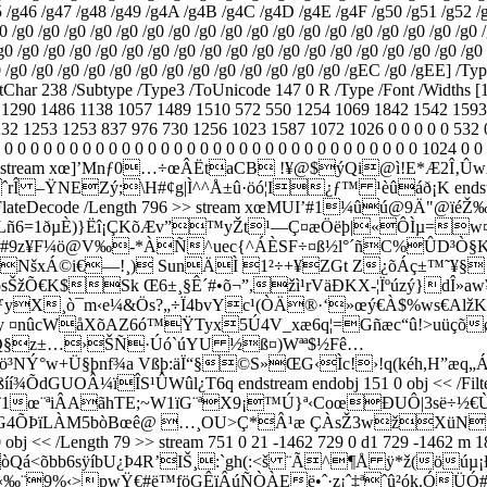
45 /g46 /g47 /g48 /g49 /g4A /g4B /g4C /g4D /g4E /g4F /g50 /g51 /g52 /
0 /g0 /g0 /g0 /g0 /g0 /g0 /g0 /g0 /g0 /g0 /g0 /g0 /g0 /g0 /g0 /g0 /g0 /g0 
/g0 /g0 /g0 /g0 /g0 /g0 /g0 /g0 /g0 /g0 /g0 /g0 /g0 /g0 /g0 /g0 /g0 /g0 /g
g0 /g0 /g0 /g0 /g0 /g0 /g0 /g0 /g0 /g0 /g0 /g0 /g0 /g0 /gEC /g0 /gEE] 
astChar 238 /Subtype /Type3 /ToUnicode 147 0 R /Type /Font /Widths [
3 1290 1486 1138 1057 1489 1510 572 550 1254 1069 1842 1542 1593 
1253 1253 837 976 730 1256 1023 1587 1072 1026 0 0 0 0 0 532 0 0 0 
 0 0 0 0 0 0 0 0 0 0 0 0 0 0 0 0 0 0 0 0 0 0 0 0 0 0 0 0 0 0 0 0 0 1024 0 
ength 329 >> stream xœ]’Mnƒ0…÷œÂËtaCB !¥@$ýQi@ì!E*
ˆrÎ –ŸNEZý;
\H#¢g|Ì^^­Å±û·öó¦I¿ƒ™ ¹èûáð¡K endstrea
<< /Filter /FlateDecode /Length 796 >> stream xœMUI’#1¼û
”7Lñ6=1ðµÈ)}Ëî¡ÇKõÆv”™yŽt¹—Ç¤æÖëþ|«ÔÌµ=w¤í
Ò48#9z¥F¼ö@V‰-*ÀÑ^uec{^ÁÈSF÷¤ß½l°´ñC%ÛD³Ò§
NšxÁ©i€—!¸) SunÄÌ 1²÷+¥ZGt Z¿õÁç±™˜¥§
sŠžÕ€K$Sk Œ­6±¸§Ê´#•õ¬”,žì¹rVäÐKX-¦Ïºúzý}dÎ»aw
¸ò¯m‹e¼&Ös?„÷Ï4bvYc¹(ÒÄ®·‘»œý€À$%ws€AlžKužŒî·!
åXõAZ6ó™ŸTyx5Ú4V_xæ6q¦=Gñæc“û!>uüçõøu† endstrea
©!ºQ§z±…›ŠÑ·Úó`úYU ½ß¤)Wªª$½Fê…
³NÝ°w+Ü§þnf¾a Vßþ:äÏ“§©S»­ŒG‹Ìc!›!q(kéh,H”æq
Â¼ïÎS¹ÛWûl¿T6q­ endstream endobj 151 0 obj << /Filter /
ð¹¨1œ¨ªiÂAãhTE;~W1ïG¨ªX9¡™Ú}ª‹­CoœÐUÔ|3së÷
‚|[G4ÕÞïLÀM5bòBœê@ …¸OU>Ç*Â¹æ ÇÀsŽ3wžXüNµ
ength 79 >> stream 751 0 21 -1462 729 0 d1 729 -1462 m 185 0 l 
!Ü×)¸€òQá<õbb6sÿíbU¿Þ4R’IŠ¸:`gh(:<š ¨Ã^¶Å ÿ*ž(ö
‹‰¨9%‹>pwŸ€#ë™föGÊïÂúÑÒÀEë•ˆ·z¡ˆ‡ªˆû²ók.ÓÜÓ#