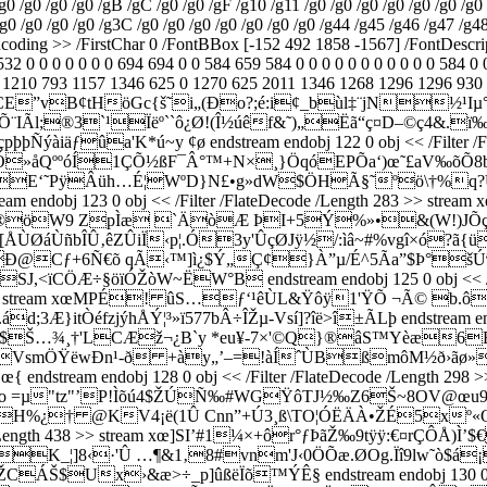
0 /g0 /g0 /g0 /gB /gC /g0 /g0 /gF /g10 /g11 /g0 /g0 /g0 /g0 /g0 /g0 /g0 
/g0 /g0 /g0 /g0 /g3C /g0 /g0 /g0 /g0 /g0 /g0 /g0 /g44 /g45 /g46 /g47 /
Encoding >> /FirstChar 0 /FontBBox [-152 492 1858 -1567] /FontDescri
32 0 0 0 0 0 0 0 694 694 0 0 584 659 584 0 0 0 0 0 0 0 0 0 0 0 584 0
6 1210 793 1157 1346 625 0 1270 625 2011 1346 1268 1296 1296 930 
nƒ0 ÆïyŠ»CE”vB¢tHöGc{š˜i„(Ðo?;é:i¢_bùl‡¨jN
¨IÃl;®3`¹Ïëº``ô¿Ø!(Î½úêf&˜)„Ëã“ç¤D–©ç4&.ï
iäƒûa'K*ú~y ¢ø endstream endobj 122 0 obj << /Filter /F
Ó»åQººóÍ1ÇÕ½ßF¯Â°™+N×¸}ÖqóEPÕa‘)œ˜£aV‰õÕ
E‘˜PÿÂüh…É¦WºD}N£•g»dW$ÖHÃ§˜ºö\†%q?ÛÒ
ndobj 123 0 obj << /Filter /FlateDecode /Length 283 >
®öW9 ZpÌæ `ÄòÆ ÞI+5Ý%»•&(W!­)JÕç<©¡­
áÙñbÎÛ‚êZÛiÏ‹p¦.Ó3y'ÛçØJÿ½/:ìâ~#%vgî×ó?ã{ü~çuM ends
æÐ@Cƒ+6Ñ€õ qÃ‹™]ì¿$Ý„Ç¢}À”µ/É^5Ãa”$Þ°šÚ
CÖÆ÷§öïÓŽòW~ËW°B endstream endobj 125 0 obj << /Length 4
 /Length 172 >> stream xœMPÉ! ûS…ƒ‘¹êÙL&Ÿôÿ1'ŸÕ ¬
tÒéfzjýhÅÝ¦³»ï577bÂ÷ÎŽµ-Vsí]?îë>î±ÃLþ endstream endobj 127
Š…¾¸†'LCÆž¬¿B`y *eu¥-7×'©Q}®âS™Yèæ6EL±
VsmÖŸëwÐn¹-ð +ày„’–=!àÍˆÙBßmôM½ð›ãø»‹Ó˜
tream endobj 128 0 obj << /Filter /FlateDecode /Length 29
¹0o =µ"tz"’P!Ìõú4$ŽÚÑ‰#WGŸôTJ½‰Z6Š~8OV@œu9
H%¿† @KV4¡ë(1Û Cnn”+Ú3¸ß\TO¦ÓËÄÀ•ŽÉ5xº«O“U
de /Length 438 >> stream xœ]SI’#1¼×+ôr°ƒÞãŽ‰9tÿÿ:€¤rÇÔÅ)Ì
K_¦]8‹·'Û …¶&1‚8#vnm'J‹0­ÖÕæ.ØOg.Ïî9lw˜ò$á
µâcŽCÁŠ$Ux›&
æ>÷_p]ûßëÏõ™ÝÊ§ endstream endobj 130 0 