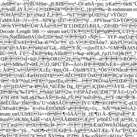
óe8Ì¨n>·è³ýîÍÙ¢êõœ›„j0.Bž$•¤cª­–ÓI œbÄ÷pu¡ ;yKæ+6
yüîË.åYÂ;÷ý.‡Ø­ò¥™îÇ„}þ\ÿ‰~íb endstream endobj 154
'ÒHÃŽþrNø;ž Ž„—²%T“åpÙŒçƒ`¤ŸÕè2?
˜aM®ÂH<;³ƒ«<—Nî³¥!g>lŽI7+Ôº³ïƒ…¢PVboæ”ô3•ŸÖ2í
}–RÙÙ#cŸ²MÙ#ï‘ÄÂs9.ˆB˜£}ÐŒZÓÆè[A,>Zâ½šÐ:"^
 /FlateDecode /Length 586 >> stream xœUTK²1ÜÏ)tqñÇ
¾¡ÑøIÏÌêâm9AÚûvÌ¦2DmZ^üÖ »Ñ[—¯ôYP–ma¦Ùq
¸Ê¾®IÔœ-ï6™Ö¤­" ´d1-V/DfÂèœ7. )ùJyìªÙe
Ï†AÅ¥¤.ªà#ü¼0ˆGå|‚–Hîz Y/ÎÇ<¤¡[uvÏTA?‹-º©MÎ¥A€S
ûÙ~Å -Í`í ¬ŽKêe¥q:Ašûz8‘i+‰p¬réKµñ_ƒµ1U½Q­&{_7‘
19 >> stream xœUQI!¼Ï+ü@,yOR©2ÿ¿q™‰›–n¤R
+k‹M¥lwÔº•š#Ë,:Ó‚!âPÙˆÊP»«Àö!±ÍFlž8ÖvË®+›jô,ëê
stream xœ]Œ; À0 CwÂX±Éç>¥tpï¿ÖI—ÒIzð$²ST¦I¡·*Ô6’¢NÍr
œUUI’$9¼ç+ôH;¼§ÚÆæÐýÿëZ¢§•-8ŽCŒ9`Òx€ÒR8Ç/øˆóv
¦i*õ'<9;Ít™óuLF8³:jqwŒu¿é—˜P€Ô¼áÀ£Œ#Î
†!¬ÿj‡DÁ“œ‹¥Â6¸*äÚÊ$e Dg_J]p‚ïÇ[Ðè± ²ÅYšL~È
$qˆ‰Tâ*¸,oìúò’ìáF2w·ì^ê5PÁZvöÙ]DR7"îFÄ©»Uy
Ncé?H´é#®`¾dLa§Z‰±ÃŠ6»ñà„ƒŠ¦.ï˜¾sî½îo„¿Ý‹!&Î
8èÊÚÎôa^3ŠkRx/`U‘¤õ&­SÂÛrÍY©´€í¶ë©H“Ç-pU
GÛM¼s¥©|ü»¯®×é¼›È0!ÕØíïŠ^ud¡×©ç…%Ñ™bK½Á2·“± 
h 702 >> stream xœUUIr$1¼×+ôê ¶÷ôÄÄìÿ_‡Eª¶}i Ä–$@aÌ“Æ
é:èKJtõt¡ÅáâË+^dAÅÅÃ­ßÞ8­DÆ¡¯p²0öËÛ½$´¡kH,‘@Ä
”([ˆæ@^iXã±Î#–\*¬²‘{fðÆ:ü(ÒWëÃÖÌáuï¦pÜ
*®Þ×"ÿù…*sðD¶•v3Ù€ä]ï–ÀgAàòTÆä;–ÝÀz“ÌÇKu‡
WÍ°îÙ†Ü5ÇxF ÑVp•_0ºZ„À‰¬oÑíq>§è}ý»º Š¿¯¥Ï 