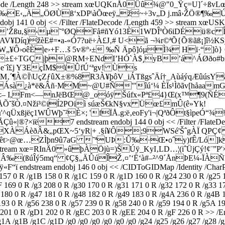
ter /FlateDecode /Length 248 >> stream xœUQKnÅ0Üû¾@"0_
‰E‹„Ä„ÖØÙß‘xDP\àÕœeÿ­„ž~÷3v„D j.mâ›­ŽÖ®¶‰Ú
bj 141 0 obj << /Filter /FlateDecode /Length 459 >> stre
’Žßu,§‹µ˜°ØQFå#ñYó13È1WDÎºÒ6iDÉü®c Î«<
V¥D­íq)žèE#=•a-«Ó7?uë÷À£J‚# U<ã ¬¾r©ªÕ{Õ®ãß¡]î½K
¥Ô›oêÈ|e›+F…š 5v®º›± ‰Ñ Äpô]óµÌ¾ Hï·“]ò} 6öÖS
I’ä0¼û|À±£÷TGÇjþ@RM÷ENdI’HÓ`À$¸yB’á^ÁØðo
¨î£j Y3EçÏM$ï­ÛfÚ‘ªgv! Ùs
lM‚´¶À©Ï\UçZƒûX±®%8R3À¥þôV_iÁTßgsˆÄí†_AùáýqÆûúsY
à¿à*ë&Âñ·MM~@U#Ñ'"îú‘¼ ÈÏs¹Ìõãv[håaamG¶„
,Fm<—nJëBŒ@_oóÿ Šúfx«Pª£4}Œ(x™¶9(ÑÉÀ 
Õ˜šÒ.¤Nži³©iÍ­2POiì súæŠ€kN§vx Üœ£mÛ(ê»Yk!
qÜxßjëç1WÛWþ˜²È×; 'fÏÅ.g:ë‚eoFy'i¬|QªðÔt§ìpeÓ“¾
?×ïë7 endstream endobj 144 0 obj << /Filter /FlateDeco
ÀÁèðÂ&„pŒX~5‘yR|+ .§í¥Ô;9WSé'ŠˆgÀÏ QPÇ¢ N
§úBôêt>@œ…ZÌþn9û7aG ˜ªUÞ:­Û‰·Œ•oˆy)fÊ/Ló
gth 344 >> stream xœ=RInÄ0 »ûþÀÖjù=)ŠÚÿ_KyI‚LD…¦(iˆÜjÇ
ÓqÂ‰(ßúÎý5mq“ ¢Ç§„ÄÛúÎŽ‚¤’‘Ë‘à#–²^9´ÅnÞE¼-ÏÀ
eam endobj 146 0 obj << /CIDToGIDMap /Identity /CharProcs <
 157 0 R /g1B 158 0 R /g1C 159 0 R /g1D 160 0 R /g24 230 0 R /g25 
169 0 R /g3 208 0 R /g30 170 0 R /g31 171 0 R /g32 172 0 R /g33 17
 180 0 R /g47 181 0 R /g48 182 0 R /g49 183 0 R /g4A 236 0 R /g4B 
193 0 R /g56 238 0 R /g57 239 0 R /g58 240 0 R /g59 194 0 R /g5A 1
1 0 R /gD1 202 0 R /gEC 203 0 R /gEE 204 0 R /gF 226 0 R >> /Encodi
 /g1A /g1B /g1C /g1D /g0 /g0 /g0 /g0 /g0 /g0 /g24 /g25 /g26 /g27 /g28