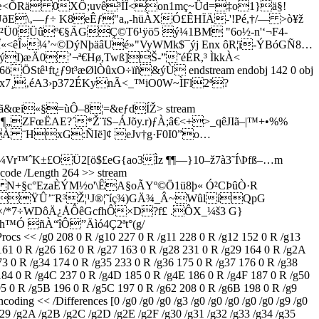
Ÿç=U]´÷ßvLœ<ÕRä 0XÔ;uvê³ÌÎ<on1mç~Ûd=‡o1}ä§!
ðE\‚—ƒ÷ K8eÊƒ"a„-hüÀXÓ£ÊHÏÄ-'!Pé,†/— >ò¥ž
am xœUSK²Ü0Üûº€§ÄGÇ©T6¹ÿö5 ý¼1BM "6o½-n'‘¬F4­
êÎ»¼’~©DýNþäâUé»"VyWMk$¯ýj Enx ôR¦ï-ÝBóGÑ8…
SýI)æÄ0’¬ª€Hø,Twß]Š-”˜éÉR,³ ÌkkÀ<
tê¹ft¿ƒ9t³æØlÒûxO÷ïñ&ýÙ endstream endobj 142 0 obj
#bx7¸‚éA3›p372ÉKynÃ<_™iO0W~ÌFl2ª?
ã&œi«§=ùÔ–8¦=&eƒdÍŽ
> stream
ZFœËAE?´*Ž¨ïS–ÁJõy.r)ƒÀ;â€<+>_qêJIã–|™+•%%
¨HxG:ÑIë]¢ eJv†g·F0I0”o…
¼Vr™ˆK±­£OÜ2[ö$£eG{ao3Ìz ¶¶—}10–ž7à3˜Í\Þfß–…m
de /Length 264 >> stream
+§c°EzaÈÝM½o'\ÊA§oÃYº©Ö1ü8þ« Ó²CÞûÒ·R
]kŸÛ’¨R³Ž¦¹J®¦˜íç¾)GÄ¾_Â~WûlíQpG
ý!¢¨”P'×/*7÷WDôÄ¿ÅÔêGcfhÔ×D?f£ .ÔX_¼š3 G}
Ñh™Ó ñÀ“îÔ
”Äìó4Ç2ªt°(g/
< /g0 208 0 R /g10 227 0 R /g11 228 0 R /g12 152 0 R /g13
161 0 R /g26 162 0 R /g27 163 0 R /g28 231 0 R /g29 164 0 R /g2A
3 0 R /g34 174 0 R /g35 233 0 R /g36 175 0 R /g37 176 0 R /g38
184 0 R /g4C 237 0 R /g4D 185 0 R /g4E 186 0 R /g4F 187 0 R /g50
95 0 R /g5B 196 0 R /g5C 197 0 R /g62 208 0 R /g6B 198 0 R /g9
ng << /Differences [0 /g0 /g0 /g0 /g3 /g0 /g0 /g0 /g0 /g0 /g9 /g0
 /g29 /g2A /g2B /g2C /g2D /g2E /g2F /g30 /g31 /g32 /g33 /g34 /g35