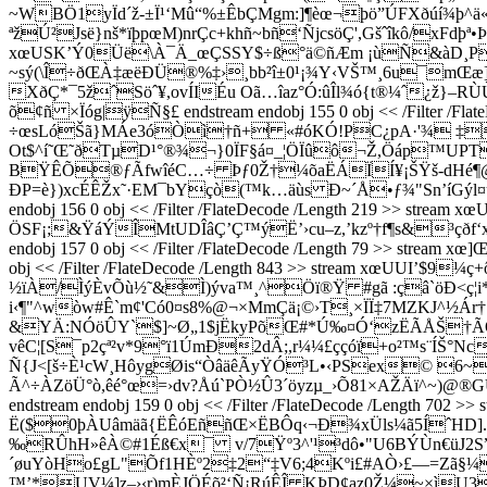
~WBÖ1yÏd´ž-±Ï¹‘Mû“%±ÊbÇMgm:]¶èœ¬þö”ÚFXðúí¾þ^ä«,
ªžÚ²Jsë}nš*ïþpœM)nrÇc+khñ~bñ‘ÑjcsöÇ',Gšˆîkô/xFdþª•Þ¿
xœUSK’Ý0Üë\À¯Ä_œÇSSY$÷ß°ä©ñÆm ¡ùÑ&àD¸P
~sý(\Î÷ðŒÀ‡æëÐÜ®%‡›¸bb²î±0¹¡¾Y‹VŠ™¸6u¯mŒæ]
XðÇ*¯5žˆSöˆ¥,ovÍIÉu Oã…îaz°Ó:ûÎl¾ó{t®¼ˆ¿ž
õ¢ñ ×Ïóg|ÿÑ§£ endstream endobj 155 0 obj << /Filter
÷œsLóŠã}MÁe3óÒì†ñ+ «#óKÓ!PC¿pA·'¾ ‡i
Ot$^í˜Œ˜ðTµD¹°®¾¬}0ÏF§á¤_¦ÖÏûô¬Ž,Öáp™UPT
BŸÊÕ®ƒÃfwîéC…÷ Þƒ0Ž†¼õaËÁÏÍ¥¡ŠŸš-dHé¶@ò€ºá
ÐP=è})xcÉÊŽx˜­·EM¯bYçò(™k…äùs Ð~´Å•ƒ¾"Sn’íGýl¤
endobj 156 0 obj << /Filter /FlateDecode /Length 2
ÖSF¡;&ŸáÝÎMtUDÎâÇ’Ç™ýË’›cu–z,’kzº†f¶s&³çðf‘x
endobj 157 0 obj << /Filter /FlateDecode /Length 79 >> 
obj << /Filter /FlateDecode /Length 843 >> stream x
½ïÀ/ÌýÈvÕù½˜&Ì)ýva™¸^Öï®Ÿ #gã :çâ`öÐ<ç
i‹¶"^wòw#Ê`m¢'Có0¤s8%@¬×MmÇä¡©›T¸×ÏÏ‡7MZKJ^½Ár
&YÄ:NÓöÛY`$]~Ø„1$jËkyPõŒ#*Ú‰¤Ó‘zËÃÅŠ†ÃŒ
vêC¦[S¯p2çª²v*9°ï1ÚmÐ2dÂ;,r¼¼£ççóï+o²™s¨ÍŠ°
Ñ{J<[š÷È¹cW¸HôygØis“ÒâäêÃyŸÓ³L•‹PS­ex© 6~
Ã^÷ÀZöÜ°ò,êé°œ=›dv?Åú`PÒ½Û3´öyzµ_›Õ81×AŽÄï^~)@®
endstream endobj 159 0 obj << /Filter /FlateDecode /Lengt
Ë($0þÀUâmäã{ËÊóEññŒ×ËBÔq‹¬Ð¾xÜls¼ã5ÍˆHD].ñuz
‰RÛhH»êÀ©#1Éß€x¯ v/7Ÿº3^'¹³dô•"U6BÝÙn€üJ2S
´øuYòHo£gL"Õf1HÈº2‡2“‡V6;4Kºi£#AÒ›£—=Zã§¼
™’*UV¼]z–›‹r)mÈJÖÉõ²‘Ñ¡RúÊÎ KÞD¢az0Ž¼~×ìU3