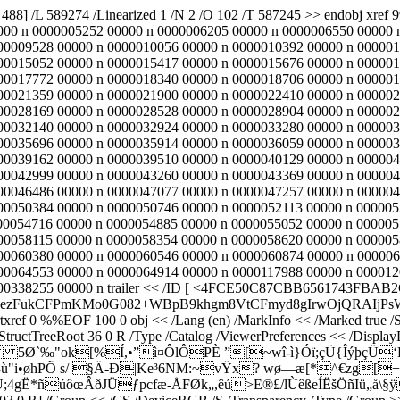
88] /L 589274 /Linearized 1 /N 2 /O 102 /T 587245 >> endobj xre
000 n 0000005252 00000 n 0000006205 00000 n 0000006550 00000 
00009528 00000 n 0000010056 00000 n 0000010392 00000 n 000001
00015052 00000 n 0000015417 00000 n 0000015676 00000 n 000001
00017772 00000 n 0000018340 00000 n 0000018706 00000 n 000001
00021359 00000 n 0000021900 00000 n 0000022410 00000 n 000002
00028169 00000 n 0000028528 00000 n 0000028904 00000 n 000002
00032140 00000 n 0000032924 00000 n 0000033280 00000 n 000003
00035696 00000 n 0000035914 00000 n 0000036059 00000 n 000003
00039162 00000 n 0000039510 00000 n 0000040129 00000 n 000004
00042999 00000 n 0000043260 00000 n 0000043369 00000 n 000004
00046486 00000 n 0000047077 00000 n 0000047257 00000 n 000004
00050384 00000 n 0000050746 00000 n 0000052113 00000 n 000005
00054716 00000 n 0000054885 00000 n 0000055052 00000 n 000005
00058115 00000 n 0000058354 00000 n 0000058620 00000 n 000005
00060380 00000 n 0000060546 00000 n 0000060874 00000 n 000006
00064553 00000 n 0000064914 00000 n 0000117988 00000 n 000012
38255 00000 n trailer << /ID [
<4FCE50C87CBB6561743FBAB2C8FA1
PBwezFukCFPmKMo0G082+WBpB9khgm8VtCFmyd8gIrwOjQRAIjP
%EOF 100 0 obj << /Lang (en) /MarkInfo << /Marked true /Suspect
StructTreeRoot 36 0 R /Type /Catalog /ViewerPreferences << /DisplayD
x„…" 5Ø`‰"ok[%Í,•”ì¤ÔlÔPÈ ”[~wî-ì}Óï;çÜ{Îýþ
8ù"i•øhPÕ s/ §Ä-Ð|Ke³6NM:~vŸx? wø—æ[*^€zg[
4gË*ñúôœÂðJÜƒpcfæ-ÅFØk„,êú>E®£/lÙêßeÍËšÖñIü„å\