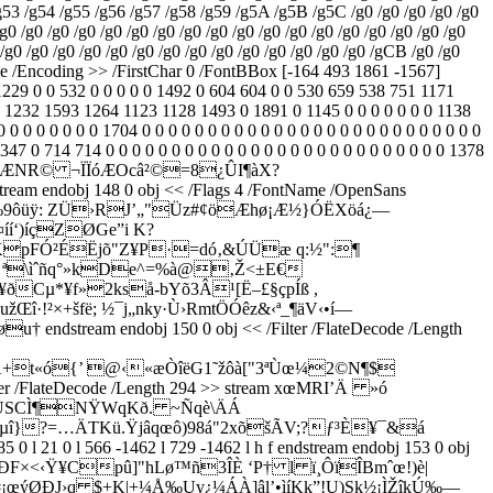
g53 /g54 /g55 /g56 /g57 /g58 /g59 /g5A /g5B /g5C /g0 /g0 /g0 /g0 /g0
/g0 /g0 /g0 /g0 /g0 /g0 /g0 /g0 /g0 /g0 /g0 /g0 /g0 /g0 /g0 /g0 /g0 /g0
0 /g0 /g0 /g0 /g0 /g0 /g0 /g0 /g0 /g0 /g0 /g0 /g0 /g0 /g0 /gCB /g0 /g0
/Type /Encoding >> /FirstChar 0 /FontBBox [-164 493 1861 -1567]
1229 0 0 532 0 0 0 0 0 1492 0 604 604 0 0 530 659 538 751 1171
1232 1593 1264 1123 1128 1493 0 1891 0 1145 0 0 0 0 0 0 0 1138
0 0 0 0 0 1704 0 0 0 0 0 0 0 0 0 0 0 0 0 0 0 0 0 0 0 0 0 0 0 0 0 0
0 347 0 714 714 0 0 0 0 0 0 0 0 0 0 0 0 0 0 0 0 0 0 0 0 0 0 0 0 0 0 1378
Æ2Î‚ÛwÆNR© ¬ÏÏóÆOcâ²©=8¿ÛI¶àX?
m endobj 148 0 obj << /Flags 4 /FontName /OpenSans
ú@9Ä"@ïéŽ‰9ôüÿ: ZÜ›RJ’„"Üz#¢öÆhø¡Æ½}ÓËXöá¿—
í‘)íçZØGe”i K?
KpFÓ²ÉËjõ"Z¥P·=dó‚&ÚÜæ q:½":¶
 ª\ìˆñq°»kDe^=%à@‚Ž<±E€
¥ðCµ*¥f»2kså-bYõ3Â¹[Ë–£§çpÍß ,
²×+šfë; ½¯j„nky·Ù›RmtÖÓêz&‹ª_¶äV‹•í—
m endobj 150 0 obj << /Filter /FlateDecode /Length
„Á+t«ó{’ @‹«æÒîëG1˜žôà["3ªÙœ¼2©N¶$
FlateDecode /Length 294 >> stream xœMRI’Ä »ó
½€ÙSCÌ¶NŸWqKð. ~Ñqè\ÄÁ
î}?=…ÄTKü.Ÿjâqœô)98á"2xõšÃV;?ƒ³È¥¯&á
21 0 l 566 -1462 l 729 -1462 l h f endstream endobj 153 0 obj
úµ¡ÐF×<‹Ÿ¥Cpû]"hLø™ñ3ÎÈ ‘P† l ï¸ÔïÎBmˆœ!)è|
¡œýØÐJ›q $+K|+¼Å‰Uy¿¼ÁÀ]âl’•ìíKk”!U)Sk½¡ÌŽîkÚ‰—