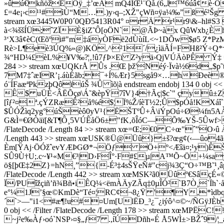
»ûú€kñöžEÓÿ_‡’œA mQ4ÍŒ¹¨Qå.(6„l™6úâ¢è·Ô š
£=4e¡›c¹¹#ìÙ“M….)y›q–;XŽ"çWñ¤ÿa¼‰”ßé²Šg ¤¥;Ý
stream xœ3445W0P0´0QÐ5413R04° ¤rÄ r¹r9\&–hl#S3 ¬ ™m
à<¾ššÍÜ;ˆZÏÈ§iZ˜Ô[oÖN` @ÃÞ~àx QûWxb¿È
³‘X3â¢èC(Œõºi#"m‡áyÒFë2dÙùíL<~1DÕw$ø5 Z
Rè>L¶eè3ÚQ%»@)KÖ‚^²1´/¿ìäÃÍ=FHß²Ý÷Q*† uÛ
¾“HD¼£èL%¥V‰?¦‚!û7ƒÞ×Eï Z²yä›QjVÚÄòPÊ Ý‡ =ÖX7shý
284 >> stream xœUQKrÅ Ûs .Œ þž'Néý·Ïvà½6d„$p
7M7‡ˆæIR’¡.áùÉãb;¯+Í%Ær}5sgå9×…hÐeè
ó¨ÍFaæªPkzþQôïúŠ ¾Û ìõ|à endstream endobj 134 0 obj 
Ê$ uÜÈ<ÂËÕçø\Á˜&èpŸ7îV}4†Ãç|$c`" çyû±
[îƒ²¤ª.çÝZRæÊ²å%é$¦Ï%Ž/
íèT½2;Û$pÓå!KXáî
$ÛÓŽìq2yg°úŠèô0yV¹{ËŠTºÛ+Â\iÝpOú÷Ø¼fn5
G&Ì=€ØÒäï[&T¶Ô¸5VÚÊåÖ6±"fK‚õÎóC—Õ‰YŠ-5Ûwf>Ô±5m
/FlateDecode /Length 84 >> stream xœ=Œ;€0 C÷œ"ˆ”O›û ÄP
/Length 443 >> stream xœUSK®Ü@Üû}±š?œg¢(‹—ûo4ã
Èm[ŸAj·ÖÓžˆevYÆÞGØ*¬Öƒ Ö+º<Æîä¤;¹y)ÊŠ%ˆ
SÛ9Ù†U;.c~¥¹«M€³|D›FÎ°·F#£µ|A™Õ~Ö+¼saý
ö§[þŒ‡2Z}=hN¸”{-É³‡4sŠŸeÑ#"cj¾3Ç“O÷™B˜¹¸âp²­O0`)è
/FlateDecode /Length 442 >> stream xœMSK²ã0Üûº
Ï/PUîžçiñ’ñ¾Bñ•iÊQ¼<ëmÀÄyZÃq‡0µÎÓ²`B7Ò¸`Ïh`
e°¼1J’§œ©KmDè“Té¤¦RC¢¬8¿Ÿ '¶Y,*ìdbqI
´`>—"i1<#æ¶!u#¤Um[UlËÐ_³¿¯¿iýô^¤©~/ÑGÿJÈb“
0 obj << /Filter /FlateDecode /Length 178 >> stre
~j²e‰Àƒ›oó`NSP›¤§„ƒ7 .,íÚDñh«É Å5WÌ±>BŽˆ9/¦_aI(Ñê¯ Ì