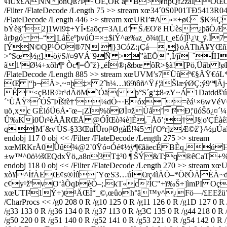
¢iÙx£ÂNÑonQß?Þ|OE,ÖR áB>¥ñþQf2žåÏÖŒÒ endstream end
/Filter /FlateDecode /Length 75 >> stream xœ34´0S0P0
/FlateDecode /Length 446 >> stream xœURI’#A»×+ø€ 
bÝè§”2]1Wl9‡+YÎ•£aõçr=3ALd’ ŠÆO'ë HÙès¿þãÖÆ
àrÞgó –“jLåÈeºþvúÒ=×±$iÝ^æ‰z_ð¾t(Lt_e£ó]Î¹¿\t_ÿ.
[ÝN©QP¹ÔO®7N ¶}3CóZ:¡Çá—‚}oÁThÂ¥YŒñhæçòÑó[ñç
>°Sœ½g].öÿS#¤9VÁ¨9Ñ >”àEÖ",Í/jî¯ˆÍH
ã1'Ø¼+xõh¶º Òc¶=Õ˜ž}„éÍ®¡&bœ ôR>§ã![Pö,Üâb !øF=ÙŽ
/FlateDecode /Length 885 >> stream xœUVM’s7Üûº€§
Œ |“þ¬Ä>,~¤þ‡× 2ˆh¼…ï69ïôñ^Ÿƒ¦ãŠlæýØÇ;ý9“¶Ãj+
Ê<çB!R©r¹dÃöM`Óä( þ°S´g‘‡8‹zY~Á1Datddš'ú}
´‘ÜÅŸ³ˆÓŠ˜ÞÎšfè†‘¼dÖ~·Eóx¯=èá¹×6wVéV0•
uö¸xc GÈlóÜ6Å•¨œ–¡ZÏ%öØÏ¤žÙå’f²Ð¦'üóŠõ¿¤´
Û‰Ki0Ür³èÀÅRŒÅ @ÓÎŒò¾è]È,¯Åõ’;†J§¦o'ÇÉàêÊ6ÿ1
q|­|M´&v'ÙS-§33ŒuÍÛro|¹ØgàË!¾5 ƒOºr]zÆ©ž'}/½µÚa
endobj 117 0 obj << /Filter /FlateDecode /Length 275 >> stream
xœMRKrÅ0Ûû¾@2`0Ÿó¤Óé¢½ÿ¶€ãäecÉBÈq‚úHÞÍ4ø
±w™^0ö½šŒQdxŸö„a8n3T‡²0 ¶¦ŠÝ&T:q­®êCaT+%Ú»
endobj 118 0 obj << /Filter /FlateDecode /Length 270 
xò¥^ÍfÀEŒ¢s®Ìû˜YœS3…úÌ€rç4ìÄÒ–*ÖëÕÄÈÀ~dÝ7°P
c¢y¹žºvO‘àÕqÞèÒ–;.kT«c²­ÌC"+ï‰Š÷]ìmPI OçþOûn_í
xœUTI²1Ý÷)t¹ÄŒÎ“_©,œûoh°ã™y
^¿Fö—/£EEžü
/CharProcs << /g0 208 0 R /g10 125 0 R /g11 126 0 R /g1D 127 0 R
/g33 133 0 R /g36 134 0 R /g37 113 0 R /g3C 135 0 R /g44 218 0 R 
/g50 220 0 R /g51 140 0 R /g52 141 0 R /g53 221 0 R /g54 142 0 R 