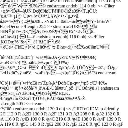
 d1 184 -1462 310 1462 re f endstream endobj 113 0 obj <<
d^WÙ‰Þ endstream endobj 114 0 obj << /Filter
Ú+æöÔ@–ßUÑ|Ðçê6ÞìøUFâ]P©›ÏjtŽa39T„¡ÕU;
æºuÂª™ ¡1@¨Ûl_Ì™*L ¥W÷‹˜g„à
È`ûí2s=4»Y{‚‡ïiÆ8…²Nñ­£TÌ–ðäíL~‰yæŸ«Ì±‰W"
eDecode /Length 254 >> stream xœUR9r1Ìõ
d®NŸ[úD¬2Œ¸"2tyD‹£&Ë¶^ÕŒ¥^<åvÔÞ-
}·U—t² endstream endobj 116 0 obj << /Filter
Ñ¡KODœ?6”&>_ê?´ð§Clíµ9ê
bèUeFîóEd;Çß6J /x›E½e>d¿éÈ‰o0]ßnU²¢Í
ú¤/\Õi[©ûŒd©´[’¨w±l‰JÄ•ÿZrz'VŸJØç
æµÐß×?/›(‘;µãhÙë%vpr<–U‰}
¦ûsƒ$º*_G>ø=ÊÝpÙžû¢¡k¨q\»À`{ÙÖY÷<®\¡³!Òžg-
x;üt"yÿaøêV¹†wøP»³øâ —çz[qú°]ÔÿýúÀ°ªà endstream
1÷ß(¨w‡‘oEã m`Žµ‰k*ÐöfsCµ-q¤¤*/p5 c²Ë¹‹K‰
¦¨ ðóòà™¸ðªA\Ë‹Ùûê##üˆ¸þž÷ÏºÚOûnÿü‚{! endstream
tÈg xc[¸£?{3àÓBi¿3)œè¡ZE‡‚K‚
b’ã@GùrÉZÊã´t‘l)ƒÚ¼çBÄ096ääÆ‰™ÄsŽ­
ength 505 >> stream
ˆûõp endstream endobj 120 0 obj << /CIDToGIDMap /Identity
g2C 112 0 R /g2D 130 0 R /g2F 131 0 R /g3 208 0 R /g32 132 0 R
g4A 116 0 R /g4B 109 0 R /g4C 219 0 R /g4E 138 0 R /g4F 139 0 R
g5A 119 0 R /g5C 145 0 R /g62 208 0 R /gB 122 0 R /gC 123 0 R /gF