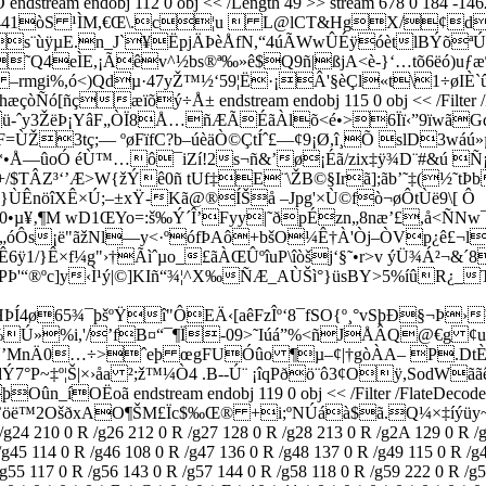
obj 112 0 obj << /Length 49 >> stream 678 0 184 -1462 494 0
1TÐ5413R0441òS ¹ÌM,€Œ\.c¦u  L@lCT&HgX/¢d2
$K¾Çs¨ùÿµE.n_J`¥ËpjÄÞèÅfN,­“4úÃWwÛÉÿóètlBÝõª
˜Q4eÌE,¡Ãêv^½bs®ª‰»ê$Q9ñ|ßjA<è-}‘…tõ6ëó)uƒ
Ï7 –rmgi%,ó<)Qdµ·47yŽ™½‘59¦Ë·¡Â'§èÇl«t\1÷øI
æïõý÷Å± endstream endobj 115 0 obj << /Filter /Flat
ü-ˆy3ŽëÞ¡YâF„ÒÏ8Å…ñÆÃÉãÀlõ<é•>6Ïï‹”9ïwãG
3tç;— ºøFïfC?b–úèäÒ©ÇtÍˆ£—¢9¡Ø,î¸Õ slD3wáú»µ/O¼vá§
ÄŸ€óL*•Å—ûoÓ éÙ™…ô¯iZí!2s¬ñ&’ø¡Éã/zix‡ÿ¾D¨#&ú 
/$TÂZ³‘’Æ>W{žÝê0ñ tUf‡E¨\ŽB©§Irã];ãb’˜‡(½˜tÞ
ÙÊnöîXÊ×Ú;–±xŸ-Kã@®ÍŠå –Jpg'×Ù©fò¬øÔtÙë9\[ Ô
µ¥‚¶M wD1ŒYo=:š‰Ý´Î’Fyy|˜ðpÉzn„8næ’£,å<ÑNw¯t
¼„óÔs¡ë­"ãžNl—y<·ºófÞAô+bšO¼Ê†À'Òj–ÒVp¿ê£¬l
/}Ê×f¼g"›†Ã­ìˆµo_£ãÀŒÛºîuP\îòšj‘§˜•r>v ýÜ¾Á²¬&´8
PÞ'“®ºc]y‹Ì¹ý|©]KIñ“¾¦^X‰ÑÆ_AÙŠì°}üsBY>5%íûR¿_T½Ü
65¾¯þšºŸî"ÔEÄ‹[aêFzÎº‘8¯fSO{º¸°vSþÐ§¬Þ›²Ob²
%i,'/’fB¤“¯¶Ï-09>˜Iúá”%<ñJÅÂQ@€g ¢u¡Ô""‹ß
>> stream xœU’MnÄ0…÷>ˆeþ œgFUÓûo ¶µ–¢|†gòÀA– P.D
~‡º¦Š|×›åa ²;ž™¼Ò4 .B--Ú¨ ¡îqPðö¨ô3¢Oÿ,SodWããê
OËoã endstream endobj 119 0 obj << /Filter /FlateDecode /L
’öë™2OšðxAO¶ŠM£Ïc$‰Œ® +i;ºNÚáà$ã.
Q¼×‡íýüy~?ÿ
 /g24 210 0 R /g26 212 0 R /g27 128 0 R /g28 213 0 R /g2A 129 0 R /
/g45 114 0 R /g46 108 0 R /g47 136 0 R /g48 137 0 R /g49 115 0 R /
/g55 117 0 R /g56 143 0 R /g57 144 0 R /g58 118 0 R /g59 222 0 R /