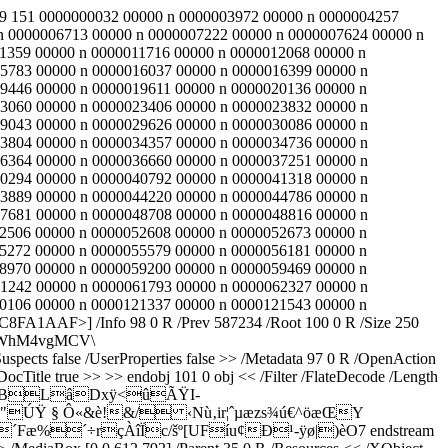
f 99 151 0000000032 00000 n 0000003972 00000 n 0000004257
n 0000006713 00000 n 0000007222 00000 n 0000007624 00000 n
1359 00000 n 0000011716 00000 n 0000012068 00000 n
5783 00000 n 0000016037 00000 n 0000016399 00000 n
9446 00000 n 0000019611 00000 n 0000020136 00000 n
3060 00000 n 0000023406 00000 n 0000023832 00000 n
9043 00000 n 0000029626 00000 n 0000030086 00000 n
3804 00000 n 0000034357 00000 n 0000034736 00000 n
6364 00000 n 0000036660 00000 n 0000037251 00000 n
0294 00000 n 0000040792 00000 n 0000041318 00000 n
3889 00000 n 0000044220 00000 n 0000044786 00000 n
7681 00000 n 0000048708 00000 n 0000048816 00000 n
2506 00000 n 0000052608 00000 n 0000052673 00000 n
5272 00000 n 0000055579 00000 n 0000056181 00000 n
8970 00000 n 0000059200 00000 n 0000059469 00000 n
1242 00000 n 0000061793 00000 n 0000062327 00000 n
0106 00000 n 0000121337 00000 n 0000121543 00000 n
AAF>] /Info 98 0 R /Prev 587234 /Root 100 0 R /Size 250
sWhM4vgMCV\
s false /UserProperties false >> /Metadata 97 0 R /OpenAction
ocTitle true >> >> endobj 101 0 obj << /Filter /FlateDecode /Length
çÜ‘BLâDxÿ<ûÃŸI­
+"ÚŸ § Ô«&è!&/ ‹Nù‚ir¦ˆµæzs¾ú€^öæŒY
§ÿ´Fæ%´÷rçÀ
îÏc/šº[UFíu¢Ð¹-ÿø|)èO7 endstream