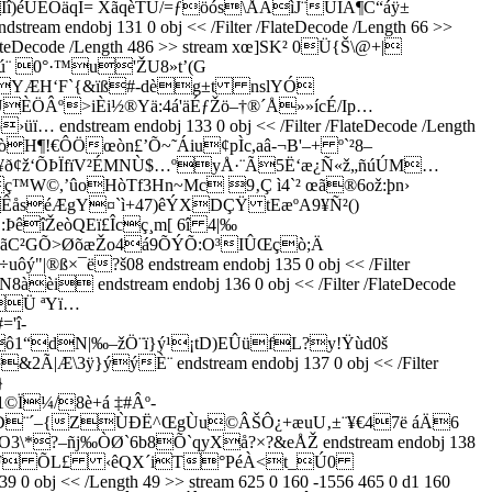
î)éÛËOäqÎ= XãqèTU/=ƒöós\ÅÁìJ¨ÙÍÄ¶C“áÿ±
bj 131 0 obj << /Filter /FlateDecode /Length 66 >>
eDecode /Length 486 >> stream xœ]SK² 0Ü{Š\@+|
¨ 0°·™u'ŽU8»t’(G
]YÆH‘F`{&ïß#-dèg±t nslYÓ
ÈÖÂ­º>iÈi½®Yä:4á'äÉƒŽö–†®´Å»»ícÉ/Ip…
ream endobj 133 0 obj << /Filter /FlateDecode /Length
H¶!€ÔÖœòn£’Õ~˜Áiu¢pÌc,aâ-¬B'–+ º`²8–
ð¢ž‘ÕÞÏfïV²ÉMNÙ$…ºyÅ·¨Ã5Ë‘æ¿Ñ«ž„ñúÚM…
º€]âç™W©,’ûoHòTf3Hn~Mc 9‚Ç ì4`² œã®6ož:þn›
åséÆgY¤`ì+47)êÝXDÇŸ tEæºA9¥Ñ²()
êîŽeòQEï£Îcç¸m[ 6î 4|‰
ãC²GÕ>ØõæŽo4á9ÕÝÕ:O³IÛŒçò;Ä
?š08 endstream endobj 135 0 obj << /Filter
i endstream endobj 136 0 obj << /Filter /FlateDecode
ÞÜ ªYï…
'î-
ô1“dN|‰–žÖ¨ï}ý¹¡tD)EÛüfL?y!Ÿùd0š
|Æ\3ÿ}ýýÈ¨ endstream endobj 137 0 obj << /Filter
}
©Ï¼/8è+á ‡#Âº-
DÐ¨´–{ZÙÐË^ŒgÙu©ÂŠÔ¿+æuU‚±¨¥€47ë áÄ6
\*?–ñj‰ÒØ`6b8Õ`qyXå?×?&eÅŽ endstream endobj 138
Ÿ=Dó@t`¥F ÕL£ ‹êQX´iT°PéÀ<t_Ú0
j << /Length 49 >> stream 625 0 160 -1556 465 0 d1 160