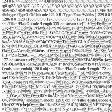
124 0 R >> /Encoding << /Differences [0 /g0 /g0 /g0 /g3 /g0 /g0 /g0 /g
/g0 /g2A /g0 /g2C /g2D /g0 /g2F /g0 /g0 /g32 /g33 /g0 /g0 /g36 /g37 
/g56 /g57 /g58 /g59 /g5A /g0 /g5C /g0 /g0 /g0 /g0 /g0 /g62] /Type /
/Subtype /Type3 /ToUnicode 121 0 R /Type /Font /Widths [1229 0 0 5
1286 0 0 1128 1186 0 0 0 0 1278 0 0 0 0 0 0 0 1237 1296 1053 129
<< /Filter /FlateDecode /Length 335 >> stream xœ]’Ï
±<ç
«÷íÕÚoÁ,\°¢àz¼é¹³/Ý<ò²m£1>,ë5«.ý>Õ
P¶ E¦d”Q:Hk: I²e‘$¥6Òà’Q/éò.4”o†’hVôž÷GPWçpþþÑýà
.0SBƒây^*•ÅËý·?™çªE Ú6”*¹ÐÅÚ„@¥/.³Æô;Qër#
‰;Á±Å¾JÃÁïb³~d6”4ø’Y7G¾Tjtð¨GLÅ‹Ó› º»Ø
í57^Î<„£O§xEÒHÁâÃjh¾æOPc:ãU~ÊwùÖFnÕ endstream e
€Ià Ç‚‡Væ÷‚¢6ñäúªœ…O q| Õ8­¾,2î,é»|ÅXÃ
ÏÌ¸F<"ZKâ¦;2bïŒ¬–…3²S^Ê£b o1èK)ÅEÍ€tRëtë€«J~ð{<Û[ÅÙØ
177 >> stream xœEËq1DïŠ¢•BñŒËåÃ8ÿëŠù-§
½¶~ÕBhÐs·½ø%Ž2ü16Ä|2v}f° f6‘ö¿Šâ¹§è t$f‡Åy¢Æ;¬SJ,<ï
f endstream endobj 126 0 obj << /Filter /FlateDecode
ª‚‡Á(bÃ*¶ YoŒ@e3È÷´p:ú¢¶Sÿ$èÙ¯˜öÛ èó«¶;cS¹.ád;3Æ}i
xœU‘KrÄ0D÷>°K-Ðï<3•Ê&÷ß¡žÍ´ÛšGªB€B7À$
´Ç¾€~Þeere<ªr]G=<Þ—F'’é©õOWÜÛtwïëê&kì™Ñ
EÍbkDå¾¿Æ]MúkÜ¥Í=ºðo‡S=Q­ è‰1.°£îƒôëü\ÿûEœ{ ends
. •/IÎó¦¦fá»ÿve¡¡¡;VT:ºôePGKàÛ¬íßU«ÃÉ
—Ó˜æ¸#Í[$ºi ÕçlIã´v 0oÂÌ)×o†Ÿö×,±Ôù®ÚóAcÑ
U^¿í€“ endstream endobj 129 0 obj << /Filter /FlateDeco
Üì/«O2™QcÎœþÒ0nJô¾æôŽÀe˜ÀíÚ5}öÏû2å ŸÊ°#îØ%p
=Ý¯ùÛ#®¸<´‘:[4ñð3ÁÓ©~Bñé˜Ñ›Z÷L(Õ—hS–“Í?