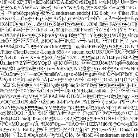
]<ð€!óZªjT§]kE½KåfÑÐAÆ;éPÖv9šÐgËã¬­äÞèUþ²¸Û!9I
ÃWË«Â“ûß°;½êœÁ”&'cßg‘<¢8ù.?å»¼C˜d< endstream endo
b€õçpep¥qð°£ endstream endobj 132 0 obj << /Filter /Flat
hÀ&í —ÖyzÆqvÀìÑþá‚éO2õ'ºÖ…ø Ãº•Êqªú
*PzMXòÌEÛuå´…ôá{ŠùT%0…ØÞú„îù FA¨{äT
4¼yfÞF 8=–Göñã(I¬±âêâf ­F×rèIî´ò`ÝrY}ŸÝ™ eÚ
1R«tsÇSRþœÁ§“²Äg!Ð*¯¶f–iŸÍR {WÚî|±ìñçø›üï… endst
˜tèhÔ$Ñ)ˆ/lÂ¸¸ßfÓO‰ÏãªçŒ¯v <¹#HJL‚®†ÈP'fƒ=w¤ò
®F™&á]0×lw¯O÷ŸvïöÓdrö]—@áGáP¥€œž(¼XÚÖÔv"¥
<< /Filter /FlateDecode /Length 658 >> stream xœUUK²Ü0Üû
Z ÅeG¥—éõ÷¹X¬SryZÇåúú‘DÆ…@‡ÕAíD4Py»Üš0Ä.Ê
`Úz„læ†™ZÝÖ9YOpÛ ‹@K¹Ô1½¬­¦ERÚó#/àV?q§&êôœ:Þ
AÀ‰Ö¦¼^õ\åJR• †n+u!öÿ3äïNáÖVcœB?Aœö™»NÓ
;‘{¯—mQumšéW±ag+o•óâMgµ¾ö`Òwî¥°žeY_€÷uôý"|®ß×¯ë
î¿R Dì'[–­uä)‹ åÃ] 4‘z0^f«ð~h©H¹"O·îåäþT\{Õ¨\ÿN8àè
÷bÉ2`Š. 0tí¸^ ¢ €lá^¿àà²þ^äqS>P.ºÝž¯z[è[²j~
c½/1î'¢ˆ?üs­zÓ‡¢c›:Ù8´ŒN³ÐgâàL½ûÞâ… º!¤#=
uõªÿsv±©¿M¸Y5è˜ßÃá¦™ë·ÔD2òÚ¾IDÏª ›+Õb­gÿ–«
1R•ì?ÿphã§Žªf¦p6_§-ÞP\>²mW„*¥Lfš•ˆé.ç sCø¬ƒ¶ ô¹»²&2Ã
€SâçÉ«©YäÝ;€$gRa@ÝMæ˜#pÜqà?p)ÂNþ^†ü¢üœŒ
·åœÿÏš½ÕQ1;ÏÅ¾áÍã¦°Á4§æ "›çóFŸWPcöc^+C";11
Ð¥‡£4ÓT‰Î[“ÞkuçO²®€…{R2]• 8H[Æ¬ÃÜÑVÍ×Î)'$×,^
Ò>MÙµo¡¦ì˜>ƒÂ¯¶Ùòô"©µ—”®ÃO†1ŒŽ¥²{ïí6;ª8@O^ö‹gñÎGO3
am xœMPËC!¼[ èÈãk=Édr0ý_êË„ ».^Ö¡j‡Š" ¸O,¬rz
2‚É,#ÞçÂçóÄ~`²yº;ïsÍ¿ÓÍò.¯òÐóD endstream endobj 139 0 ob