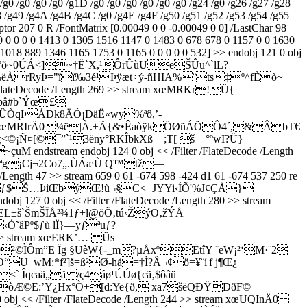
/g0 /g0 /g0 /g0 /g1D /g0 /g0 /g0 /g0 /g0 /g0 /g24 /g0 /g26 /g27 /g28
g48 /g49 /g4A /g4B /g4C /g0 /g4E /g4F /g50 /g51 /g52 /g53 /g54 /g55
ptor 207 0 R /FontMatrix [0.00049 0 0 -0.00049 0 0] /LastChar 98
 0 0 0 0 0 1413 0 1305 1516 1147 0 1483 0 678 678 0 1157 0 0 1630
1018 889 1346 1165 1753 0 1165 0 0 0 0 0 532] >> endobj 121 0 obj
½¹Iµ°ð~0ÚÁ<]~†Ë`X,¹ÔrÛùUeŠÛu^`lL?
‰ëÀrRyÞ="ïï‰3é¹Þÿæt÷ý-ñHIA%¨ts‡º^fÈò~
lateDecode /Length 269 >> stream xœMRKr!Ü{
8bâ#b`Ýœ£
qÞ­ÁDk8ÄÓ¡ÐäË«wy%ªô,’­
> stream xœMRIrÄ0¼ë|À.±Ã{&•ÊaòÿkÖØñÁÕÔ4´,&ÂbT€
Ñ¤[©¯”`¹3ëny°RK­ÎbkXß—;T[ š—°ºwI?Ü}
tream endobj 124 0 obj << /Filter /FlateDecode /Length
ªg¡Cj¬2Co7„.ÙÁæÙ Q™tž—
7 >> stream 659 0 61 -674 598 -424 d1 61 -674 537 250 re
Ã© b.ôƒ$Š…ÞìŒbýŒ!ù¬§C<+JYYi‹ÍÕ'%J¢ÇÅ}
 0 obj << /Filter /FlateDecode /Length 280 >> stream
š`ŠmŠÏÅ²¾1ƒ+l@öÕ‚tú‹ŽýO‚žÝÅ
âPº$ƒù lÏ}—yƒªuƒ?
8 >> stream xœERK’… Üs
²©ÌÔm”E Ïg §UèW{-_m?µÅxºËtîY¦¨eW¡²‘M·¨2
_wM:*f²]š=ß²Ø-hå=†Ì?Â¬¢ö=¥¨í|f j¶Œ¿
’$€<` Îqcaä„ã /ç4áø¹ÚÚø{cã‚$ôâü|
¡òÆ©E:’Y¿Hx°Ò+[d:Ye{ð, xa7šëQÐŸDðF©—
obj << /Filter /FlateDecode /Length 244 >> stream xœUQInÄ0