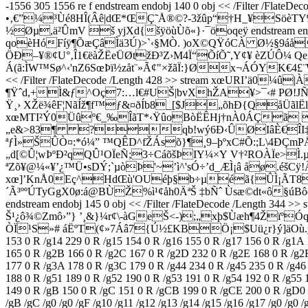
-1556 305 1556 re f endstream endobj 140 0 obj << /Fil
•‚€”¼³Ùé8HÎ(Âê|dŒ*ŒÇ˜Å®©?-3žûp“†H_¥SöèTY
½­Øµ,ä²ÛmV š yjXd{šÿöùÙõ«}·¯öoqeÿ endstream endo
qoèHóFíÿ¶ÕæÇâÌä3Ú)>`‹§MÒ. )oX©QŸóCÀ Ø½§9áå
ÖÐ–¥®¢U°‚Î1€ëàŽËeÜØtžÐ³Z›M4Ï“ÕíÕ˜,Y¢¥ èZÚÔ¼ QeA
Á(ã:ÌW™Sø^‹'nZ6SœÞï½zåt¨»Ã¢"×žãÏ:}Øx¬ÁÓYK€4£¨W„
<< /Filter /FlateDecode /Length 428 >> stream xœUR
¶Ÿˆd,+Ì&ƒ^Oç7:…l€#UŠ|bvXhŽA¥>¯‹# PØ!JÑe
Ÿ¸› XŽë¾êF¦NãÍž¶f™ƒ&¤ðÍb8_[$J„õhÐ{QåÜãlË
xœMTI²Ý0Üûº€_‰ÎãT*‹ŸûoBòËÊHj†nÀ0ÁÇã Ás
„e&>83¶ ?qb!wý6Ð‹ÛØIâÈ€ÎI‡– I
ªƒÌ»ŠÛÒ¤:*ó¼” ™QÊD^fŽÁsõ}¶¸9–þºxC#Õ:;L\4ÐÇmPÅ
„d[©Û¦wÞºÐ²qQÛ¹OÏeÑ;3÷CáõšÞIY¼×Y V†²ROÀÏe>Ì.µ'^
ªZõ¥@¼«¥’¿™Ü•sDÝ;`µòÞ'~’ì^'sÓ÷’d_ÆÌ¡â åø.éšCÿ!ÃÇû«|®
xœ]’KnÅ0Eç^HdŒù­'OUéþ§b÷µéã{ÛÌ¡ÃT8X
´Ã³ººÚTyGgX0ø:á@BÙŽ%ì¹¢åh0ÄªŠ ‡bÑˆ Ùsæ©dt«ô
endstream endobj 145 0 obj << /Filter /FlateDecode /Len
Š¹¿ô¾©Zmô›”} ’¸&}¼r¢\-àGeŠ<-);„xþ$Ùæh¶4Žïº
ÒÏ¹S»# áËºT(¢»7Áâ7{Ú½£KBÖ¡$Uü¿r}ý]äOù.ÿ«F“ï endstr
153 0 R /g14 229 0 R /g15 154 0 R /g16 155 0 R /g17 156 0 R /g1A
165 0 R /g2B 166 0 R /g2C 167 0 R /g2D 232 0 R /g2E 168 0 R /g2F 
177 0 R /g3A 178 0 R /g3C 179 0 R /g44 234 0 R /g45 235 0 R /g46
188 0 R /g51 189 0 R /g52 190 0 R /g53 191 0 R /g54 192 0 R /g55 
149 0 R /gB 150 0 R /gC 151 0 R /gCB 199 0 R /gCE 200 0 R /gD0 20
/gB /gC /g0 /g0 /gF /g10 /g11 /g12 /g13 /g14 /g15 /g16 /g17 /g0 /g0