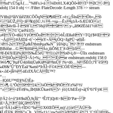
ìeK°Üxd“cÜ5gÁ{…"%8Fs.ï«ä ¼Ðt®LX4QÕô•RT³ žC·Jj
 0 obj << /Filter /FlateDecode /Length 378 >> stream
êVßb@³âiVïùêZRCÕÕqNØ¶dšT.«ë±¦¿ŠInâÔb«„õ
l- ùÜŽ¿]<ã¥z[ôÜ‚½ –×sµ—Ê±çöÄ«SÆÚšÖ±!
©T/÷ß$4vfã–Ì·iè8`L7Jð@Pã^ y‹„ãï9€êËòã1'½8?
V`7©´ÇœPá1f5­
Ùiµ#IŸÖ«tßà}YÿÓÕoÏ³•bÎ­‚ŒßaHY^TQƒ$¢Œ è
{¬Á@}#ÄšDã¬6`~¦•nY»ÁçÖQ>žgPÜ¬ø0áÏ­
/é-2sTŽµ&Í?tbmÞµa‰Nˆ¯ýû¾þ\¿¯^?† endstream
Ò‹BBdòø…G ³¥ó0ä¿Áo­¸ïùÔM.T´#-0‡ô—
f-ÐèXŒã%¦RS‰Ê5ëÜ˜³1{s­oØ‹ï¿ð>~Ûîix endstream
cdU[ûÔµìÍÌ<Á{•%¿_ 'Ëýœ endstream endobj 158 0
þù¨úWó/¶Ç˜ÞµFÛ4|öšiü|ÜøKùåmÛF |%=dö…¾ŠËÓ;?Ÿˆè5}
}‰Øf&“Û"ÐYËaã‘‰mò*ÞÃÌ÷F­©#,CÓË²É—
k«.òE•jÎè¼-äEržXÅCÀÎ£™?
Õ+…
¥—IQõU™Œ§%ÜïÈa-
[‹l¶,·LºÕ(S}k¼ÖkPïÖYz%è²†ï/
5÷ãÝë$³n,;îÞf|ñKÛkæëS5^ ýö}UhEÉsÿ«à[Ýªõ?Ÿÿï€ 
2 ò+ó°ã®$užÕ,9çÏû"‘ ³ÊJT)£þ®>$tÐ‘Pæ~ P
xjE^Ã,`ûšÇô5Ÿ
^ŠÀ}zã›†ÍD©‘ªíu©X€ŒÕ¸m|ƒ,({­òë! ÅÚb
(Ëš²K P6”µ¯Þ_ V»†}^¨uwªµöà!ú´á”[ ’Ç‡ìÙH6–