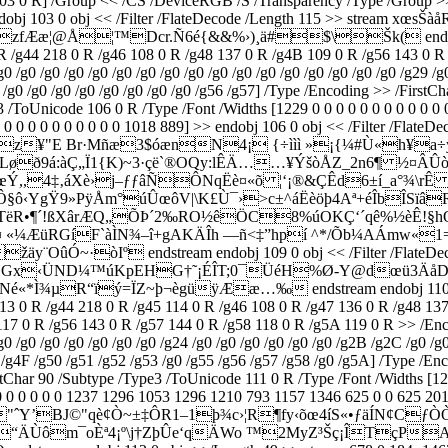
[103 0 R] /Group << /CS /DeviceRGB /S /Transparency /Type /Group >
e >> endobj 103 0 obj << /Filter /FlateDecode /Length 115 >> s
¦™Dcr.Ñ6é{&&%›)¸ä#$\Šk( endstream endobj 
/g44 218 0 R /g46 108 0 R /g48 137 0 R /g4B 109 0 R /g56 143 0 R /g
g0 /g0 /g0 /g0 /g0 /g0 /g0 /g0 /g0 /g0 /g0 /g0 /g0 /g0 /g0 /g0 /g0 /g29 /g
/g0 /g0 /g0 /g0 /g0 /g0 /g0 /g0 /g0 /g56 /g57] /Type /Encoding >> /Firs
/ToUnicode 106 0 R /Type /Font /Widths [1229 0 0 0 0 0 0 0 0 0 0 0 0 0
 1346 0 0 0 0 0 0 0 0 0 0 1018 889] >> endobj 106 0 obj << /Filter
z¥"E Br·Mñæ3$óænN­4¡ {÷ììì »¡{¼#Ù«h¥a
9á:àÇ„Ï1{K)~3·çë`®OQy:lÊÄ……¥ÝšòÅZ_2n6¶ ½¤ÂÛò6ÁÎ·Ã
4‡‚áXè›j–ƒƒâÑÔNqËè¤«õ ¦‘¡®&ÇÊd6±í_a°¾\rÊ :Š endst
²aríÔ§ô‹YgŸ9»PÿÅm°úÛœôV|\K£Ù¯›>c±^áËèöþ4Aª+éÎb
úÑTëR•¶´!ßXârÆQ„ÕÞ´2‰RO½êÖC8%úOKÇ‘´qê%½èÊ!§hŒ
 «¼ÆüRGíF`àÌN¾–î+gAKÄÎh —ñ<‡­”hpí ^*/Õb¼AÁmw«1=
Ó~·òIº endstream endobj 109 0 obj << /Filter /FlateDec
gLGx‹ÜND¼™úKpEHG†˜¡ÉÎT;0¯ÜéH%Ø-Y@dœü3ÄåDA 
¾µR“ïý=ÏZ~þ¬ègüÿÆæ…‰ endstream endobj 110 0 obj <<
13 0 R /g44 218 0 R /g45 114 0 R /g46 108 0 R /g47 136 0 R /g48 13
7 0 R /g56 143 0 R /g57 144 0 R /g58 118 0 R /g5A 119 0 R >> /Encodi
/g0 /g0 /g0 /g0 /g0 /g0 /g0 /g24 /g0 /g0 /g0 /g0 /g0 /g0 /g2B /g2C /g0 /g
0 /g4F /g50 /g51 /g52 /g53 /g0 /g55 /g56 /g57 /g58 /g0 /g5A] /Type /E
Char 90 /Subtype /Type3 /ToUnicode 111 0 R /Type /Font /Widths [1229 
 0 0 0 0 0 0 0 1237 1296 1053 1296 1210 793 1157 1346 625 0 0 625 2
½û+æ˜"ˆY’BJ©"qè¢Ò~±‡ÔR1–1þ¾c›¦R¶fy‹õœ4íS«•ƒäÍN¢CƒÒÒ
¯“ÄÙôm¯oÈª4­¡º\j†ZþÛe‘qÄWo ™2MyZ³Šç¡ÎTçPA