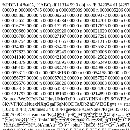
%PDF-1.4 %ùúšç %ABCpdf 11314 99 0 obj << /E 342054 /H [4257 4
00000 n 0000004745 00000 n 0000005009 00000 n 0000005206 00
0000008893 00000 n 0000009263 00000 n 0000009372 00000 n 00
0000012655 00000 n 0000014284 00000 n 0000014701 00000 n 00
0000016779 00000 n 0000017299 00000 n 0000017625 00000 n 00
0000020660 00000 n 0000020920 00000 n 0000021029 00000 n 00
0000026786 00000 n 0000027197 00000 n 0000027291 00000 n 00
0000030754 00000 n 0000031055 00000 n 0000031215 00000 n 00
0000034900 00000 n 0000035420 00000 n 0000035587 00000 n 00
0000037623 00000 n 0000038249 00000 n 0000039006 00000 n 00
0000041840 00000 n 0000042186 00000 n 0000042582 00000 n 00
0000045379 00000 n 0000045895 00000 n 0000046249 00000 n 00
0000049102 00000 n 0000049473 00000 n 0000049863 00000 n 00
0000053311 00000 n 0000053616 00000 n 0000054158 00000 n 00
0000056737 00000 n 0000057012 00000 n 0000057527 00000 n 00
0000059576 00000 n 0000059826 00000 n 0000060083 00000 n 00
0000063318 00000 n 0000063587 00000 n 0000064207 00000 n 00
0000121797 00000 n 0000198160 00000 n 0000214899 00000 n 00003
/Source (WeJXFxNO4fJduyUMetTcP9+oaONfINN4+d7h6/7W
8KvVF/K8leNuexNXqGgaF6qM0QDTaJDbZhE/VI3GEg=) >> startxref 0 %
[102 0 R /Fit] /Outlines 34 0 R /PageMode /UseNone /Pages 35 0 R /
400 /S 68 >> stream xœ­’K(„QÇÏý¾M”¦lGã‘gÌ
¨³ùýü‰ýQ^ë‘`ê¬kØ0ûîå8³Øp®'Žíd­&ñ¡ˆÜMlÔˆ
´½íÀ(k.öf®º±ôîÄmïAüÕ{ ÷pkµ˜þåÊê×½2ÇÅøô¥jÙ;