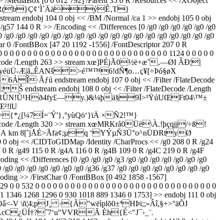
> /MediaBox [0 0 612 792] /Parent 35 0 R /Resources << /XObject
tream xœsŠàåR(b}Ç¢’Ì´ÄäýÊ‚T}
104 0 obj << /BM /Normal /ca 1 >> endobj 105 0 obj
57 144 0 R >> /Encoding << /Differences [0 /g0 /g0 /g0 /g0 /g0 /g0
0 /g0 /g0 /g0 /g0 /g0 /g0 /g0 /g0 /g0 /g0 /g0 /g0 /g0 /g0 /g0 /g0 /g0 /g0
tChar 0 /FontBBox [47 20 1192 -1556] /FontDescriptor 207 0 R
 0 0 0 0 0 0 0 0 0 0 0 0 0 0 0 0 0 0 0 0 0 0 0 0 0 0 0 1124 0 0 0 0 0
 /FlateDecode /Length 263 >> stream xœ]PÉjÃ0½ë+æ˜‚—ØI ÂÐ¦|
÷yéüÜ-Æ|ã„ÊANš>é™™6!dÑ¶o…ç¥[÷Þó§øX
ƒú endstream endobj 107 0 obj << /Filter /FlateDecode
ream endobj 108 0 obj << /Filter /FlateDecode /Length
ÎSïâRÛN!Ù¹Hð4fy£—y.)&¼þä§9Ï>³ŸúUŒFt04\™±
²!lU
{*¿[¼7Í=¨Ý'}‚°yùQö‘}ïÄ ×Ñ2!™}
ode /Length 320 >> stream xœMRKrå0Üë\À.!þçqjj/÷ß!
km 8[˜jÅÉ>Ãfa¢;µq ‘YÝµÑ3Ü°o
^nÜÐRtyØ
 /CIDToGIDMap /Identity /CharProcs << /g0 208 0 R /g24
7 0 R /g49 115 0 R /g4A 116 0 R /g4B 109 0 R /g4C 219 0 R /g4F
ng << /Differences [0 /g0 /g0 /g0 /g3 /g0 /g0 /g0 /g0 /g0 /g0 /g0
0 /g0 /g0 /g0 /g0 /g0 /g0 /g0 /g36 /g37 /g0 /g0 /g0 /g0 /g0 /g0 /g0 /g0
ncoding >> /FirstChar 0 /FontBBox [0 492 1858 -1567]
0 0 532 0 0 0 0 0 0 0 0 0 0 0 0 0 0 0 0 0 0 0 0 0 0 0 0 0 0 0 0 0 0 0
011 1346 1268 1296 0 930 1018 889 1346 0 1753] >> endobj 111 0 obj
â<-V \ñ¦4;pJ¸­ ·{Ã"wëìplõ0±ªHÞi;;»Âî,§+>°äÕJ
cC¿ÜÍ†?ˆ7‘u"VVRÃ Èh{É<"J¯›_¨.