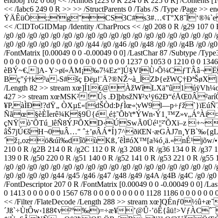
endobj 102 0 obj << /Annots [223 0 R 224 0 R 225 0 R] /Contents 
<< /Iabc6 249 0 R >> >> /StructParents 0 /Tabs /S /Type /Pag
ŸÄÊüÒ;;'g"CS3C#s3#…¢T°X8˜Ì‘®¾`ezfÆæ¦@Å
<< /CIDToGIDMap /Identity /CharProcs << /g0 208 0 R /g29 107 0 R 
/g0 /g0 /g0 /g0 /g0 /g0 /g0 /g0 /g0 /g0 /g0 /g0 /g0 /g0 /g0 /g0 /g0 /g0 /
/g0 /g0 /g0 /g0 /g0 /g0 /g0 /g44 /g0 /g46 /g0 /g48 /g0 /g0 /g4B /g0 
/FontMatrix [0.00049 0 0 -0.00049 0 0] /LastChar 87 /Subtype /Type3 
0 0 0 0 0 0 0 0 0 0 0 0 0 0 0 0 0 0 0 0 0 1237 0 1053 0 1210 0 0
èBÝ~€,]A- Y>øï«ÅM¡‰7¼Ez“]Ú§VIÙ›Õ¼CƒTÂâ¬Ë
Bç"ý†k³a-S#šç Ðëµ!¨Ä?®NŽ~à_ÌZÞ{ežWÇ†ÐªŠøX|Løð
/Length 82 >> stream xœ]Í1€@ÀžWìLXä”û1úÿVh¼œÝ,,
427 >> stream xœMSK²! Ûs .Ð]þbsžN¥²x¹ÿ62Ð“éÅŒ0Â
¥P,àÌÐ!?dŸ„ ÒXµ£«[dŠÒd:ÞƒÌœ«¦vW9l—p÷ƒž`}ïE
Ñãœ§èÈÏerê¾K§9Ü{é¸é‡˜Õb't*ÝWn‹Ý1¸™Z»v„ÁºÀi¤
çNŸò˜ÕTú_lêÑ8ÝJ²ÕXD‹ÚSwÃ0Üé¹¦¦²'ÕXï–z +~žäy¨Oû
âŠ7jÚ€šH¬0uÂ…" ˆ±’øÂÁ*Í}7^ðiŒN·æGÀJ7n¸YB`‰{
´ž¡,ozö&úì‰dîõùKß‚´êÌ#óX™[a¾ó¸ä.«nÉ¹jõw/•Né«*Ì
210 0 R /g2B 214 0 R /g2C 112 0 R /g3 208 0 R /g36 134 0 R /g37 1
139 0 R /g50 220 0 R /g51 140 0 R /g52 141 0 R /g53 221 0 R /g55 11
/g0 /g0 /g0 /g0 /g0 /g0 /g0 /g0 /g0 /g0 /g0 /g0 /g0 /g0 /g0 /g0 /g0 /g0 
/g0 /g0 /g0 /g0 /g44 /g45 /g46 /g47 /g48 /g49 /g4A /g4B /g4C /g0 /g
/FontDescriptor 207 0 R /FontMatrix [0.00049 0 0 -0.00049 0 0] /Last
0 1413 0 0 0 0 0 0 1567 678 0 0 0 0 0 0 0 0 0 1128 1186 0 0 0 0 0
<< /Filter /FlateDecode /Length 288 >> stream xœ]QÉnƒ0
´Jß`÷ÙtÔw‹1ß8¢v²º‰)=÷æ¥’@Û·’öÊ­{âü!>VƒÀCˆ